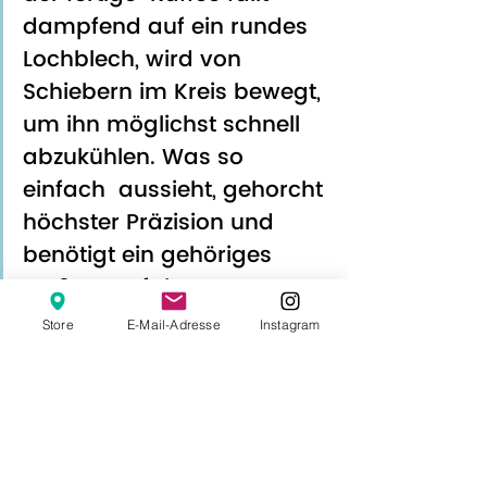
dampfend auf ein rundes 
Lochblech, wird von 
Schiebern im Kreis bewegt, 
um ihn möglichst schnell 
abzukühlen. Was so 
einfach  aussieht, gehorcht 
höchster Präzision und 
benötigt ein gehöriges 
Maß an  Erfahrung. 
»Mo Kaya vom Red Code«
Store
E-Mail-Adresse
Instagram
Laden + Café