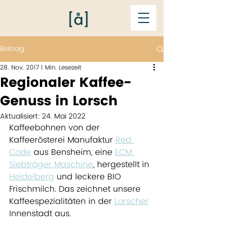
Beitrag
28. Nov. 2017
1 Min. Lesezeit
Regionaler Kaffee-
Genuss in Lorsch
Aktualisiert:
24. Mai 2022
Kaffeebohnen von der 
Kaffeerösterei Manufaktur 
Red 
Code
 aus Bensheim, eine 
ECM 
Siebträger Maschine
, hergestellt in 
Heidelberg
 und leckere BIO 
Frischmilch. Das zeichnet unsere 
Kaffeespezialitäten in der 
Lorscher
Innenstadt aus.