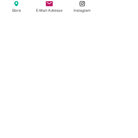
79,00 €
Store
E-Mail-Adresse
Instagram
Diese Veranstaltung ist
ausverkauft
Diese Veranstaltung teilen
Online-Shop