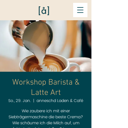
Workshop Barista &
Latte Art
So., 29. Jan.
  |  
anneschd Laden & Café
Wie zaubere ich mit einer
Siebträgermaschine die beste Crema?
Wie schäume ich die Milch auf, um