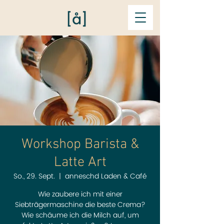
Workshop Barista &
Latte Art
So., 29. Sept.
  |  
anneschd Laden & Café
Wie zaubere ich mit einer
Siebträgermaschine die beste Crema?
Wie schäume ich die Milch auf, um