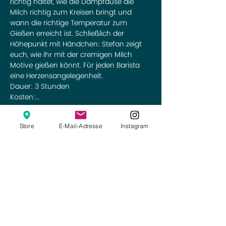
richtig haltet, wie die Dampfdüse die 
Milch richtig zum Kreisen bringt und 
wann die richtige Temperatur zum 
Gießen erreicht ist. Schließlich der 
Höhepunkt mit Händchen: Stefan zeigt 
euch, wie ihr mit der cremigen Milch 
Motive gießen könnt. Für jeden Barista 
eine Herzensangelegenheit.
Dauer: 3 Stunden
Kosten:…
Weiterlesen >
Store
E-Mail-Adresse
Instagram
Diese Veranstaltung teilen