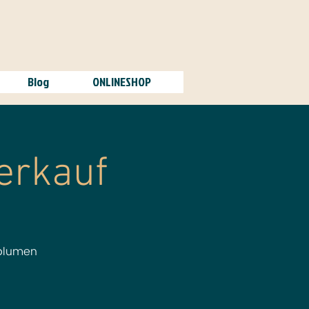
Blog
ONLINESHOP
erkauf
nblumen