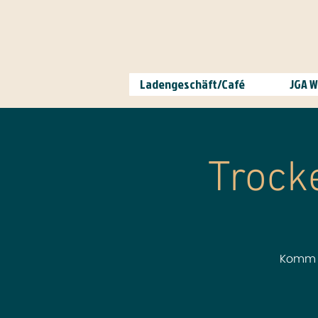
Ladengeschäft/Café
JGA 
Trock
Komm v