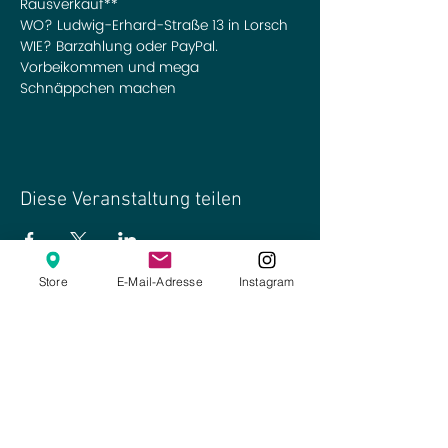
Rausverkauf**
WO? Ludwig-Erhard-Straße 13 in Lorsch
WIE? Barzahlung oder PayPal. 
Vorbeikommen und mega 
Schnäppchen machen
Diese Veranstaltung teilen
Store
E-Mail-Adresse
Instagram
Online-Shop