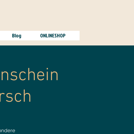
Blog
ONLINESHOP
enschein
orsch
sondere