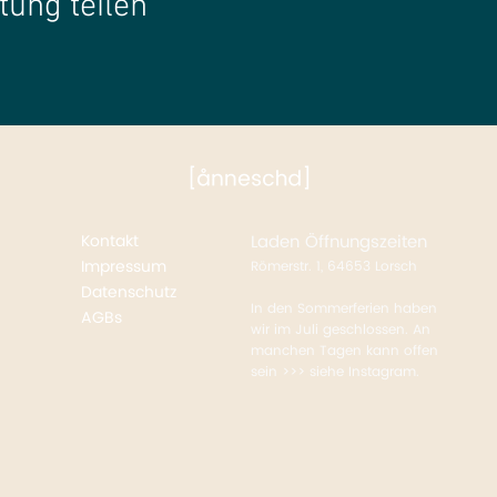
tung teilen
Kontakt
Laden
Öffnungszeiten
Impressum
Römerstr. 1, 64653 Lorsch
Datenschutz
In den Sommerferien haben
AGBs
wir im Juli geschlossen. An
manchen Tagen kann offen
sein >>> siehe Instagram.​