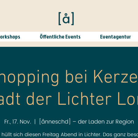
Workshops
Öffentliche Events
Eventagentur
hopping bei Kerz
adt der Lichter L
Fr., 17. Nov.
  |  
[ånneschd] – der Laden zur Region
 hüllt sich diesen Freitag Abend in Lichter. Das ganz be