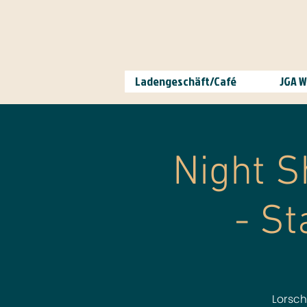
Ladengeschäft/Café
JGA 
Night S
- St
Lorsch