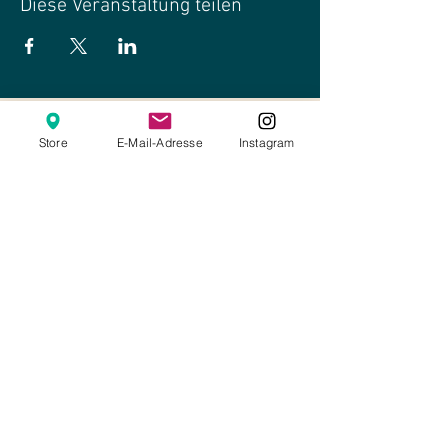
Diese Veranstaltung teilen
Store
E-Mail-Adresse
Instagram
Online-Shop
Kontakt
Impressum
Datenschutz
AGBs
Laden
Öffnungszeiten
Römerstr. 1, 64653 Lorsch
In den Sommerferien