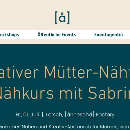
Workshops
Öffentliche Events
Eventagentur
ativer Mütter-Näht
Nähkurs mit Sabri
Fr., 01. Juli
  |  
Lorsch, [ånneschd] Factory
insames Nähen und Kreativ-Austausch für Mamas, wer