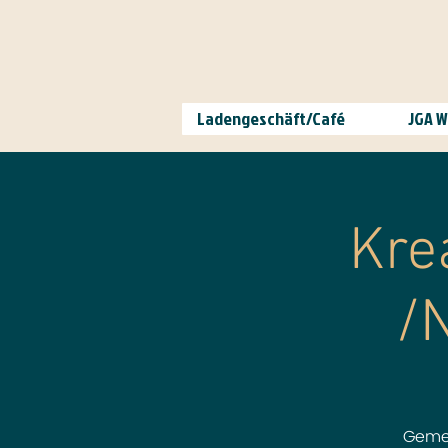
Ladengeschäft/Café
JGA 
Kre
/
Geme