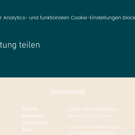
nalytics- und funktionalen Cookie-Einstellungen blocki
tung teilen
Kontakt
Laden
Öffnungszeiten
Impressum
Römerstr. 1, 64653 Lorsch
Datenschutz
In den Sommerferien haben
AGBs
wir im Juli geschlossen. An