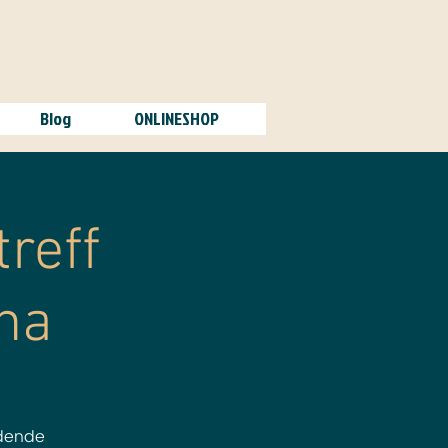
Blog
ONLINESHOP
reff
na
dende