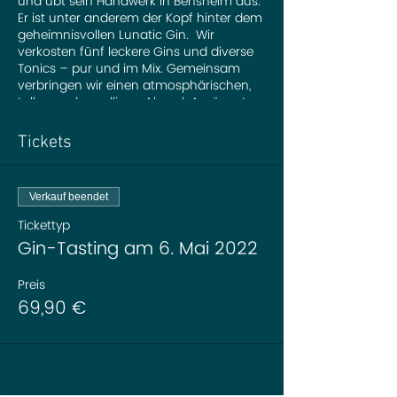
und übt sein Handwerk in Bensheim aus.
Er ist unter anderem der Kopf hinter dem
geheimnisvollen Lunatic Gin. Wir
verkosten fünf leckere Gins und diverse
Tonics – pur und im Mix. Gemeinsam
verbringen wir einen atmosphärischen,
tollen und geselligen Abend. Amüsante
Anekdoten, interessante Infos und alles
was ihr über Gin schon immer wissen
Tickets
wolltet. Außerdem lüften wir das
Geheimnis, was Mondphasen und Gin
verbindet.
Verkauf beendet
Bei Fragen E-Mail an info@anneschd.de
Tickettyp
Gin-Tasting am 6. Mai 2022
Preis
69,90 €