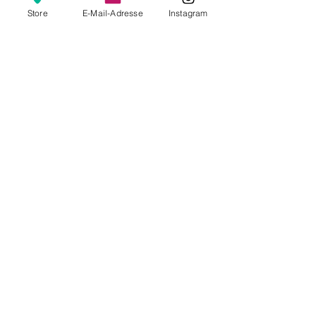
Store
E-Mail-Adresse
Instagram
Diese Veranstaltung ist
ausverkauft
Diese Veranstaltung teilen
Online-Shop