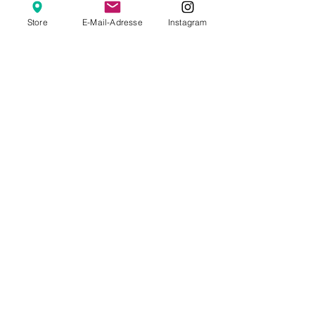
Store
E-Mail-Adresse
Instagram
Kommentare
Kommentar verfassen...
Anneschd Café in
Bei uns in Lor