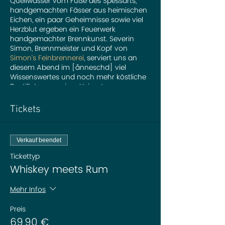
Quellwasser vom Fuße des Spessarts,
handgemachten Fässer aus heimischen
Eichen, ein paar Geheimnisse sowie viel
Herzblut ergeben ein Feuerwerk
handgemachter Brennkunst. Severin
Simon, Brennmeister und Kopf von
Simon‘s Feinbrennerei
, serviert uns an
diesem Abend im [ånneschd] viel
Wissenswertes und noch mehr köstliche
Destillate aus seiner Heimat.
In gemütlicher Atmosphäre reisen wir
Tickets
durch die Welt hochwertiger Whiskeys
und Rums.
Riechen, schmecken, genießen: Severin
Verkauf beendet
kredenzt drei Whiskeys und drei Rums
aus seiner Manufaktur.
Tickettyp
Dazu gibt es natürlcih Wasser und
Whiskey meets Rum
Fingerfood – und jede Menge gemütliche
Atmosphäre.
Mehr Infos
Preis pro Person: 59,90 Euro
Preis
69,90 €
In mittlerweile fünfter Generation pflegt